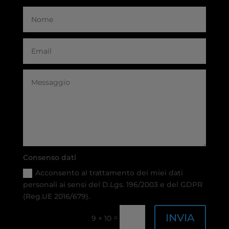
Consenso dati
Acconsento al trattamento dei miei dati
personali ai sensi del D.Lgs. 196/2003 e del GDPR
(Reg.UE 2016/679).
INVIA
=
9 + 10