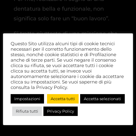
dentatura bella e funzionale, non
significa solo fare un “buon lavoro”.
Si tratta piuttosto di una missione che
ha come obiettivo quello di ridare
Questo Sito utilizza alcuni tipi di cookie tecnici
necessari per il corretto funzionamento dello
felicità alle persone
stesso, nonché cookie statistici e di Profilazione
anche di terze parti. Se vuoi negare il consenso
clicca su rifiuta, se vuoi accettare tutti i cookie
clicca su accetta tutti, se invece vuoi
Considero l’estetica dentale molto più
autonomamente selezionare i cookie da accettare
clicca su impostazioni. Se vuoi saperne di più
che un “fare denti”.
consulta la Privacy Policy.
Impostazioni
Accetta tutti
Accetta selezionati
Roberto Terrinazzi
Rifiuta tutti
Privacy Policy