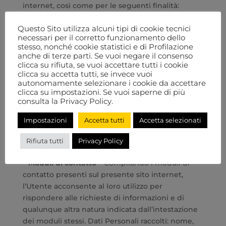
internet, così come per le seguenti finalità:
contattare l’utente, visualizzare i contenuti da
Questo Sito utilizza alcuni tipi di cookie tecnici
piattaforme esterne, gestire i pagamenti e
necessari per il corretto funzionamento dello
proteggere dallo SPAM.
stesso, nonché cookie statistici e di Profilazione
Le tipologie di Dati Personali utilizzati per
anche di terze parti. Se vuoi negare il consenso
ciascuna finalità sono indicati nelle sezioni
clicca su rifiuta, se vuoi accettare tutti i cookie
clicca su accetta tutti, se invece vuoi
specifiche di questo documento.
autonomamente selezionare i cookie da accettare
Dettagli sul Trattamento dei
clicca su impostazioni. Se vuoi saperne di più
consulta la Privacy Policy.
Dati Personali
Impostazioni
Accetta tutti
Accetta selezionati
I Dati Personali sono raccolti per le seguenti
finalità ed utilizzando i seguenti servizi.
Rifiuta tutti
Privacy Policy
Contattare l’utente
– Moduli di contatto
– Compilando i moduli di
contatto presenti sul presente sito internet,
l’Utente acconsente al loro utilizzo per
rispondere alle richieste di informazioni e di
qualunque altra natura indicata dall’intestazione
dei moduli stessi. Dati Personali raccolti: nome,