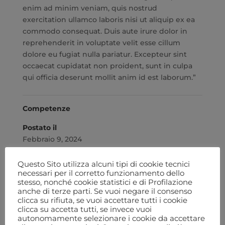
enim ad minim veniam, quis nostrud
exercitation ullamco laboris nisi ut aliquip ex ea
commodo consequat. Duis aute irure dolor in
reprehenderit in voluptate velit esse cillum
dolore eu fugiat nulla pariatur. Excepteur sint
occaecat cupidatat non proident, sunt in culpa
qui officia deserunt mollit anim id est laborum.”
Competenze
Postato il
Febbraio 9, 2024
Questo Sito utilizza alcuni tipi di cookie tecnici
necessari per il corretto funzionamento dello
←
Dott. Lorenzo Noferi
Dott. Marco Secci
→
stesso, nonché cookie statistici e di Profilazione
anche di terze parti. Se vuoi negare il consenso
clicca su rifiuta, se vuoi accettare tutti i cookie
clicca su accetta tutti, se invece vuoi
autonomamente selezionare i cookie da accettare
Cerca