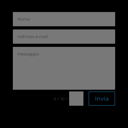
Invia
=
5 + 10