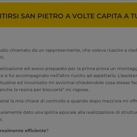
TIRSI SAN PIETRO A VOLTE CAPITA A T
udio chiamato da un rappresentante, che voleva riuscire a riso
i.
ticazione ed avevo preparato per la prima prova un montaggio
te e fui accompagnato nell’altro riunito ad aspettarlo. L’assist
l’abitudine ed incuriosito mi avvicinai chiedendole cosa stesse
nche la resina per bloccarla” mi rispose.
trai la mia chiave di controllo e quando dopo mezz’ora mi offriv
icuramente dato una spinta epocale alla realizzazione di stru
e.
 realmente efficiente
?