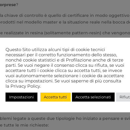
sorprese
?
a chiave di controllo è quello di certificare in modo oggetti
iprodotti nel modello master e la situazione reale nella bocca d
le realizzate in resina (solitamente pattern-resin) che vengon
ponenti resinosi. Sicuramente di facile realizzazione e gestione
truttura di prova si piega e si deforma e può superare dei so
Questo Sito utilizza alcuni tipi di cookie tecnici
 posso purtroppo affermarlo avendoci sbattuto la testa.
necessari per il corretto funzionamento dello stesso,
nonché cookie statistici e di Profilazione anche di terze
one di una chiave di controllo in gesso attraverso il bloccaggio 
parti. Se vuoi negare il consenso clicca su rifiuta, se vuoi
ccessivo rivestimento con gesso. Ne risulta sicuramente una str
accettare tutti i cookie clicca su accetta tutti, se invece
vuoi autonomamente selezionare i cookie da accettare
clicca su impostazioni. Se vuoi saperne di più consulta
la Privacy Policy.
la chiave ingombrante in bocca del paziente e le manovre di
controllo era dovuta alla non passività in bocca o ad un movi
Impostazioni
Accetta tutti
Accetta selezionati
Rifiut
 essere prima che la chiave si rompa. Ed alzi la mano chi è mai
roblemi legate a queste due tipologie ho iniziato a pensare e sv
 tutte le mie richieste: