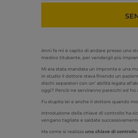
SEN
Anni fa mi è capito di andare presso uno st
medico titubante, per vendergli più impiant
Mi era stata mandata un impronta e una mas
in studio il dottore stava finendo un pazien
dischi separatori con un’ abilità legata al
oggi? Perciò ne serviranno parecchi ed ho a
Fu stupita lei e anche il dottore quando mos
Introduzione della chiave di controllo ha s
vengano tagliate e saldate successivament
Ma come si realizza
una chiave di controllo