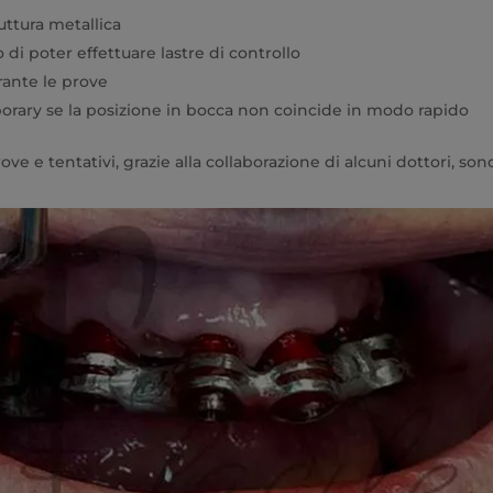
ruttura metallica
 poter effettuare lastre di controllo
ante le prove
porary se la posizione in bocca non coincide in modo rapido
ve e tentativi, grazie alla collaborazione di alcuni dottori, son